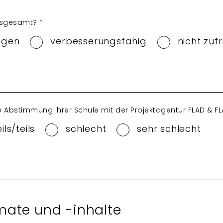
insgesamt?
*
ngen
verbesserungsfähig
nicht zuf
he Abstimmung Ihrer Schule mit der Projektagentur FLAD & F
eils/teils
schlecht
sehr schlecht
mate und -inhalte