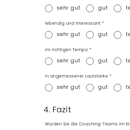
sehr gut
gut
t
lebendig und interessant
*
sehr gut
gut
t
im richtigen Tempo
*
sehr gut
gut
t
in angemessener Lautstärke
*
sehr gut
gut
t
4. Fazit
Würden Sie die Coaching-Teams im K