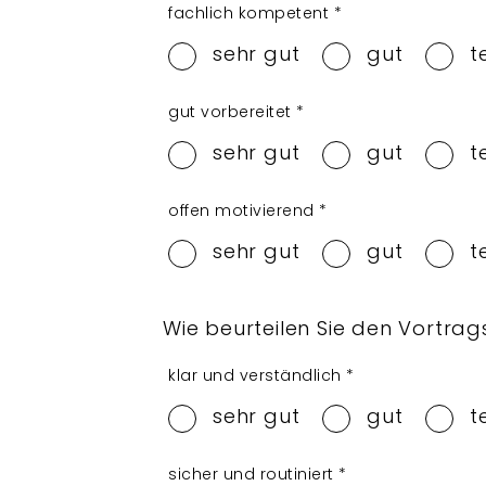
fachlich kompetent
*
sehr gut
gut
t
gut vorbereitet
*
sehr gut
gut
t
offen motivierend
*
sehr gut
gut
t
Wie beurteilen Sie den Vortrag
klar und verständlich
*
sehr gut
gut
t
sicher und routiniert
*