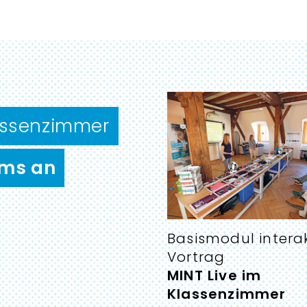
:
lassenzimmer
ms an
Basismodul interak
:
Vortrag
MINT Live im
Klassenzimmer