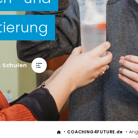
tierung
 Schulen
COACHING­4FUTURE.de
Ang