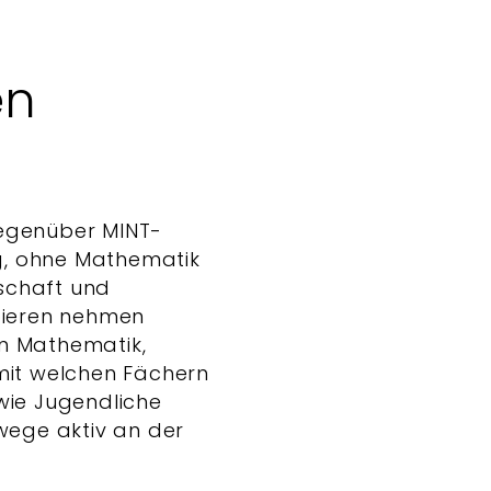
en
egenüber MINT-
ng, ohne Mathematik
nschaft und
bieren nehmen
on Mathematik,
 mit welchen Fächern
wie Jugendliche
wege aktiv an der