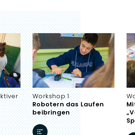
:
ktiver
Workshop 1
Wo
Robotern das Laufen
Mi
beibringen
„V
Sp