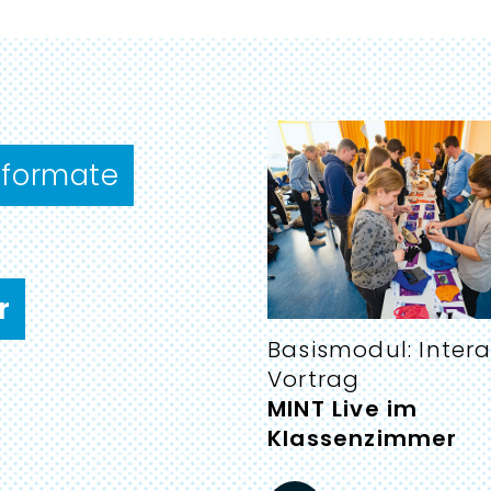
:
­formate
r
Basismodul: Intera
:
Vortrag
MINT Live im
Klassenzimmer