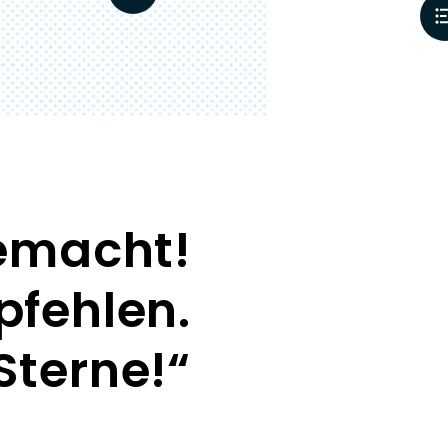
gemacht!
pfehlen.
Sterne!“