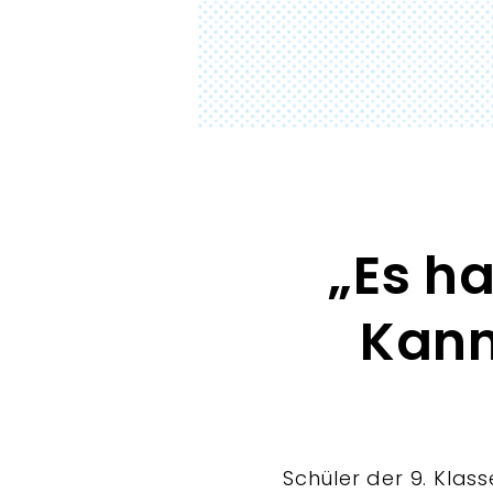
„Es h
Kann
Schüler der 9. Kla