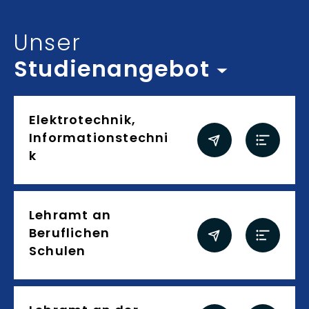
Inhalt auswählen
Unser
Studienangebot
Studienangebot
Elektrotechnik,
Informationstechni
k
Lehramt an
Beruflichen
Schulen