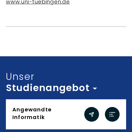
www.uni-tuebingen.de
Inhalt auswählen
Unser
Studienangebot
Studienangebot
Angewandte
Informatik