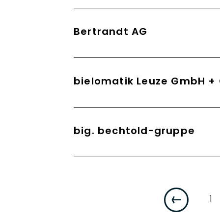
Bertrandt AG
bielomatik Leuze GmbH + 
big. bechtold-gruppe
Se
1