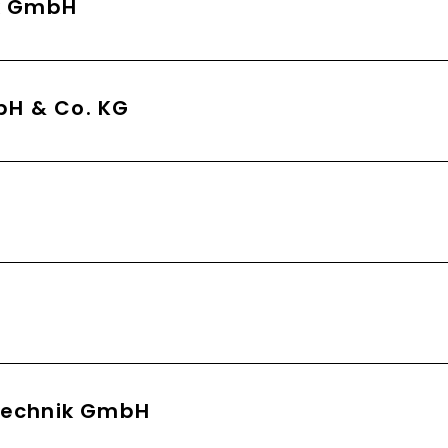
ik GmbH
H & Co. KG
technik GmbH