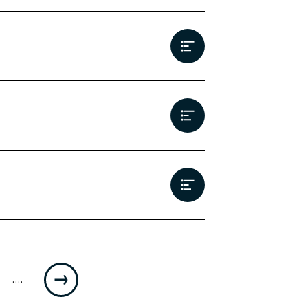
ite:
....