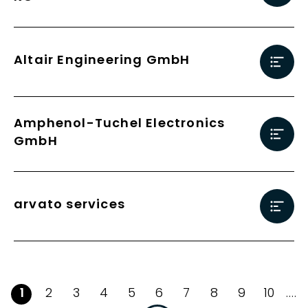
Altair Engineering GmbH
Amphenol-Tuchel Electronics
GmbH
arvato services
Seite:
Seite:
Seite:
Seite:
Seite:
Seite:
Seite:
Seite:
Seite:
Seite:
1
2
3
4
5
6
7
8
9
10
....