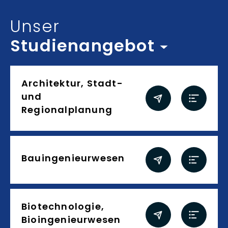
Inhalt auswählen
Unser
Studienangebot
Studienangebot
Architektur, Stadt-
und
Regionalplanung
Bauingenieurwesen
Biotechnologie,
Bioingenieurwesen