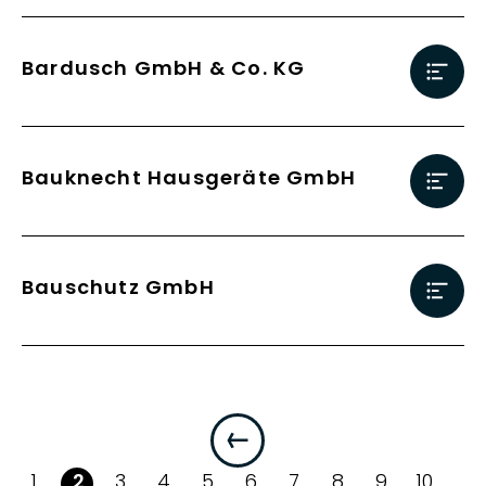
Bardusch GmbH & Co. KG
Bauknecht Hausgeräte GmbH
Bauschutz GmbH
Seite:
Seite:
Seite:
Seite:
Seite:
Seite:
Seite:
Seite:
Seite:
Seite:
1
2
3
4
5
6
7
8
9
10
....