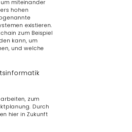
, um miteinander
ders hohen
 sogenannte
stemen existieren.
kchain zum Beispiel
rden kann, um
nen, und welche
sinformatik
 arbeiten, zum
jektplanung. Durch
n hier in Zukunft