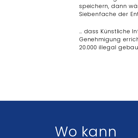
speichern, dann wär
Siebenfache der En
… dass Künstliche I
Genehmigung errich
20.000 illegal geb
Wo kann