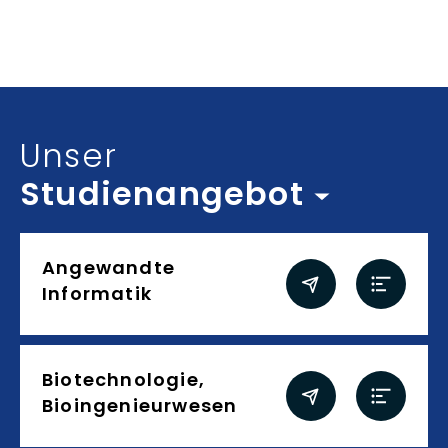
Inhalt auswählen
Unser
Studienangebot
Studienangebot
Angewandte
Informatik
Biotechnologie,
Bioingenieurwesen