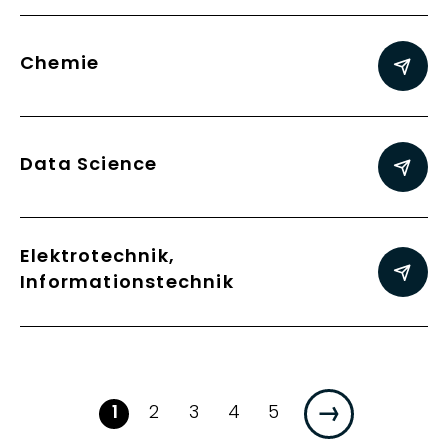
Chemie
Data Science
Elektrotechnik,
Informationstechnik
Seite:
Seite:
Seite:
Seite:
Seite:
1
2
3
4
5