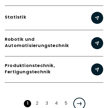
Statistik
Robotik und
Automatisierungstechnik
Produktionstechnik,
Fertigungstechnik
Seite:
Seite:
Seite:
Seite:
Seite:
1
2
3
4
5